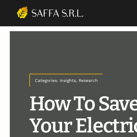
Skip
to
content
Categories:
Insights
,
Research
How To Sav
Your Electric